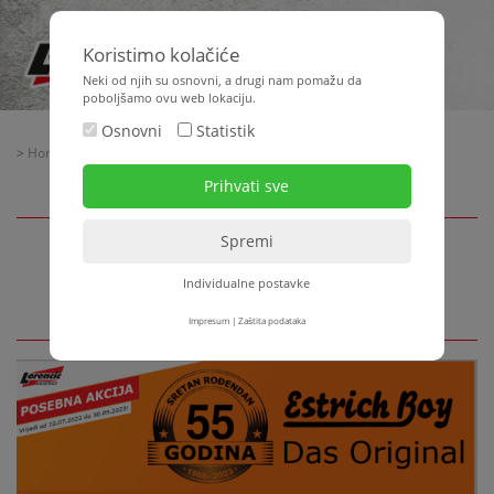
Koristimo kolačiće
Neki od njih su osnovni, a drugi nam pomažu da
poboljšamo ovu web lokaciju.
Osnovni
Statistik
>
Home
>
Aktualno
> 55 godina EstrichBoy
55 godina EstrichBoy
Individualne postavke
Impresum
|
Zaštita podataka