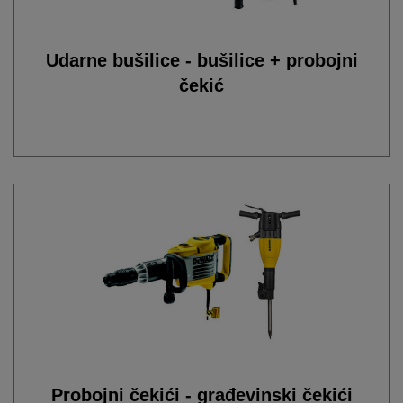
Udarne bušilice - bušilice + probojni
čekić
Probojni čekići - građevinski čekići