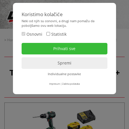
Koristimo kolačiće
Neki od njih su osnovni, a drugi nam pomažu da
poboljšamo ovu web lokaciju.
Osnovni
Statistik
>
Home
>
Strojna tehnika
> Tehnika odvijanja, bušenja + bušenje-čekić
Tehnika odvijanja, bušenja +
Individualne postavke
bušenje-čekić
Impresum
|
Zaštita podataka