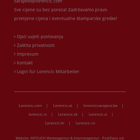
sarajevo@lorencic.com
Sve cijene su bez poreza! Zadržavamo pravo
promjene cijena i eventualne štamparske greške!
Opći uvjeti poslovanja
Zaštita privatnosti
Impresum
Kontakt
Login für Lorencic Mitarbeiter
Lorencic.com
|
Lorencic.at
|
lorencicsarajevo.ba
|
lorencic.rs
|
Lorencic.sk
|
Lorencic.si
|
Lorencic.hr
|
Lorencic.ro
Website:
INTOUCH Werbeagentur & Internetagentur
- Podržano od: