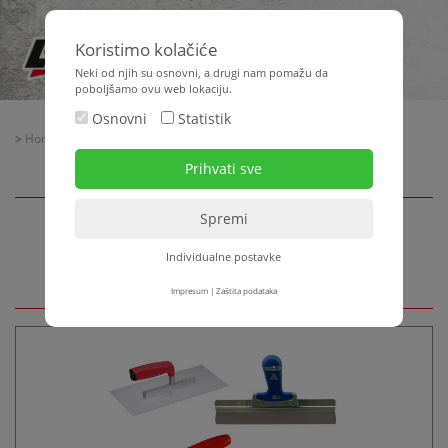
Koristimo kolačiće
Neki od njih su osnovni, a drugi nam pomažu da
poboljšamo ovu web lokaciju.
Osnovni
Statistik
>
Home
>
Oprema za gradilište
> Ručni alati
Ručni alati
Individualne postavke
Impresum
|
Zaštita podataka