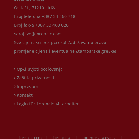
Osik 2b, 71210 Ilidža
Broj telefona +387 33 460 718
Broj fax-a +387 33 460 028
sarajevo@lorencic.com
Sve cijene su bez poreza! Zadržavamo pravo
promjene cijena i eventualne štamparske greške!
Opći uvjeti poslovanja
Zaštita privatnosti
Impresum
Kontakt
Login für Lorencic Mitarbeiter
Lorencic.com
|
Lorencic.at
|
lorencicsarajevo.ba
|