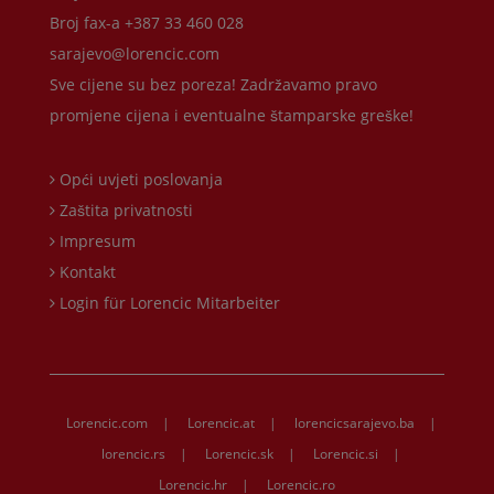
Broj fax-a +387 33 460 028
sarajevo@lorencic.com
Sve cijene su bez poreza! Zadržavamo pravo
promjene cijena i eventualne štamparske greške!
Opći uvjeti poslovanja
Zaštita privatnosti
Impresum
Kontakt
Login für Lorencic Mitarbeiter
Lorencic.com
|
Lorencic.at
|
lorencicsarajevo.ba
|
lorencic.rs
|
Lorencic.sk
|
Lorencic.si
|
Lorencic.hr
|
Lorencic.ro