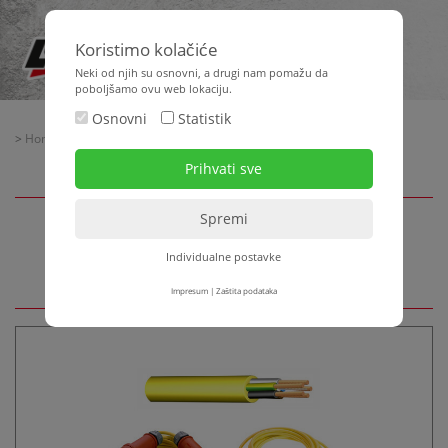
Koristimo kolačiće
Neki od njih su osnovni, a drugi nam pomažu da
poboljšamo ovu web lokaciju.
Osnovni
Statistik
>
Home
>
Oprema za gradilište
> Elektromaterijal - Rasvjeta
Elektromaterijal - Rasvjeta
Individualne postavke
Impresum
|
Zaštita podataka