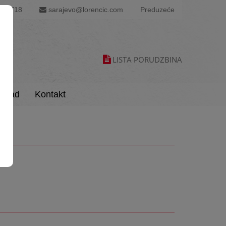
60 718
sarajevo@lorencic.com
Preduzeće
LISTA PORUDZBINA
load
Kontakt