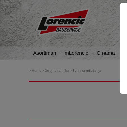
Asortiman
mLorencic
O nama
A
>
Home
>
Strojna tehnika
> Tehnika miješanja