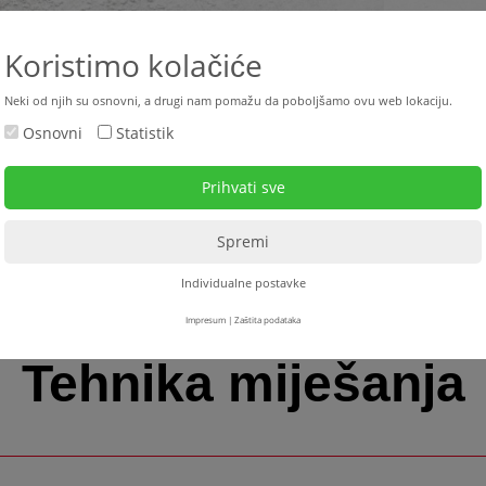
+387 33 4
Koristimo kolačiće
Neki od njih su osnovni, a drugi nam pomažu da poboljšamo ovu web lokaciju.
Osnovni
Statistik
ktualno
Polovne mašine
Najam
Servis
Down
Individualne postavke
Impresum
|
Zaštita podataka
Tehnika miješanja