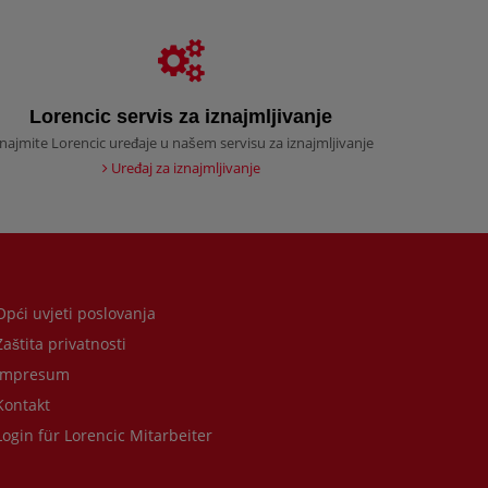
Lorencic servis za iznajmljivanje
znajmite Lorencic uređaje u našem servisu za iznajmljivanje
Uređaj za iznajmljivanje
pći uvjeti poslovanja
aštita privatnosti
Impresum
ontakt
ogin für Lorencic Mitarbeiter