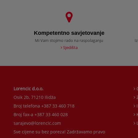
Kompetentno savjetovanje
Mi Vam stojimo rado na raspolaganju
I
Sjedišta
Lorencic d.o.o.
O
Osik 2b, 71210 Ilidža
Z
Broj telefona +387 33 460 718
Broj fax-a +387 33 460 028
K
sarajevo@lorencic.com
L
Sve cijene su bez poreza! Zadržavamo pravo