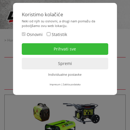
Koristimo kolačiće
Neki od njih su osnovni, a drugi nam pomažu da
poboljšamo ovu web lokaciju.
Osnovni
Statistik
>
Home
>
Strojna tehnika
> Generatori struje
Generatori struje
Individualne postavke
Impresum
|
Zaštita podataka