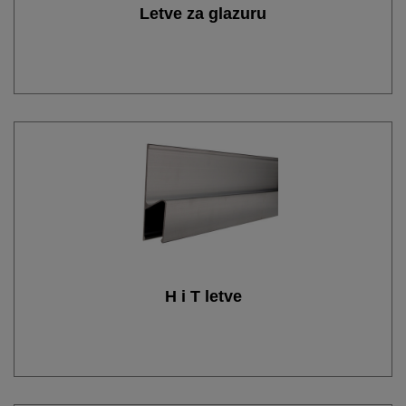
Letve za glazuru
H i T letve