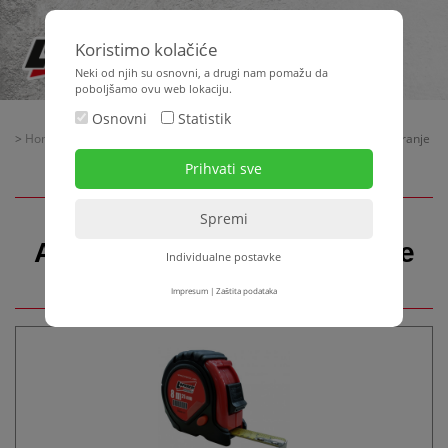
Koristimo kolačiće
Neki od njih su osnovni, a drugi nam pomažu da
poboljšamo ovu web lokaciju.
Osnovni
Statistik
>
Home
>
Oprema za gradilište
>
Ručni alati
> Alat za mjerenje i niveliranje
Alat za mjerenje i niveliranje
Individualne postavke
Impresum
|
Zaštita podataka