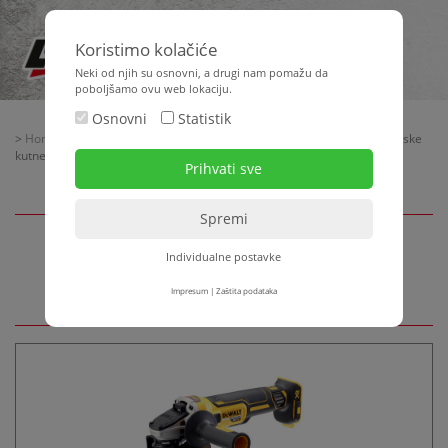
Koristimo kolačiće
Neki od njih su osnovni, a drugi nam pomažu da
poboljšamo ovu web lokaciju.
Osnovni
Statistik
>
Home
>
Strojna tehnika
>
Tehnika rezanja
>
Kutne brusilice
> Baterijske
kutne brusilice
Individualne postavke
Baterijske kutne brusilice
Impresum
|
Zaštita podataka