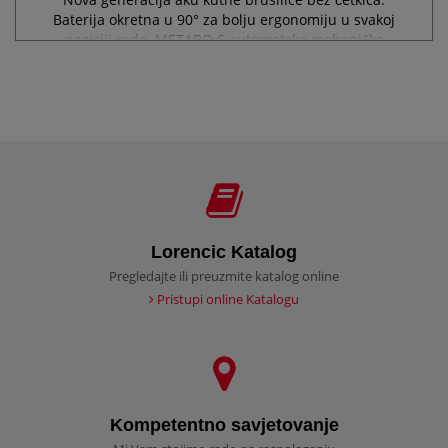
Baterija okretna u 90° za bolju ergonomiju u svakoj
poziciji rada. METABO S automatska mehanička
sigurnosna spojka: minimizira povratni udarac prilikom
blokiranja rezne ploče na najnižu razinu...
Lorencic Katalog
Pregledajte ili preuzmite katalog online
Pristupi online Katalogu
Kompetentno savjetovanje