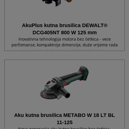
AkuPlus kutna brusilica DEWALT®
DCG405NT 800 W 125 mm
Inovativna tehnologija motora bez četkica - veće
perfomanse, kompaktnije dimenzije, duže vrijeme rada
po punjenju baterije kao i duži vijek trajanja.
Namatanje epoksidnom smolom štite motor od
abrazivnih čestica prašine. Optimizirani sistem...
Aku kutna brusilica METABO W 18 LT BL
11-125
Nova generacija aku kutne brusilice bez četkica.