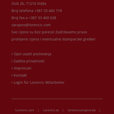
Osik 2b, 71210 Ilidža
Broj telefona +387 33 460 718
Broj fax-a +387 33 460 028
sarajevo@lorencic.com
Sve cijene su bez poreza! Zadržavamo pravo
promjene cijena i eventualne štamparske greške!
Opći uvjeti poslovanja
Zaštita privatnosti
Impresum
Kontakt
Login für Lorencic Mitarbeiter
Lorencic.com
|
Lorencic.at
|
lorencicsarajevo.ba
|