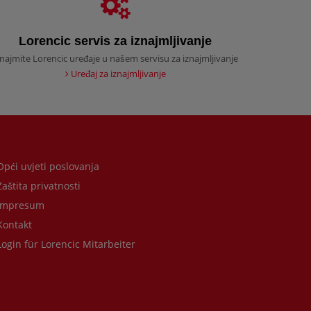
Lorencic servis za iznajmljivanje
znajmite Lorencic uređaje u našem servisu za iznajmljivanje
Uređaj za iznajmljivanje
pći uvjeti poslovanja
aštita privatnosti
Impresum
ontakt
ogin für Lorencic Mitarbeiter