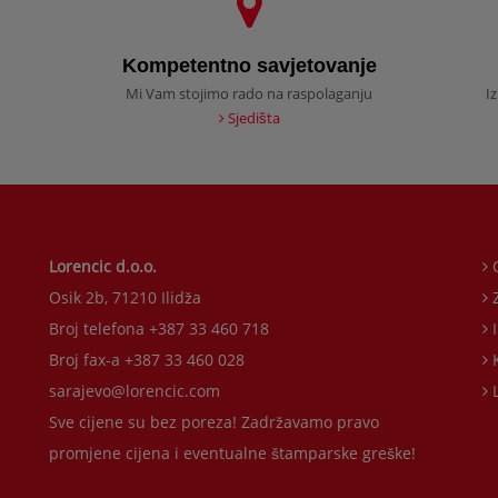
Kompetentno savjetovanje
Mi Vam stojimo rado na raspolaganju
I
Sjedišta
Lorencic d.o.o.
O
Osik 2b, 71210 Ilidža
Z
Broj telefona +387 33 460 718
Broj fax-a +387 33 460 028
K
sarajevo@lorencic.com
L
Sve cijene su bez poreza! Zadržavamo pravo
promjene cijena i eventualne štamparske greške!