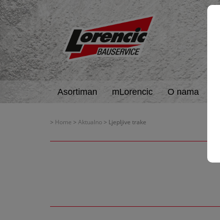
Asortiman
mLorencic
O nama
A
>
Home
>
Aktualno
> Ljepljive trake