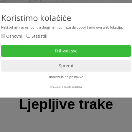
+387 33 4
Koristimo kolačiće
Neki od njih su osnovni, a drugi nam pomažu da poboljšamo ovu web lokaciju.
Osnovni
Statistik
ktualno
Polovne mašine
Najam
Servis
Down
Individualne postavke
Impresum
|
Zaštita podataka
Ljepljive trake