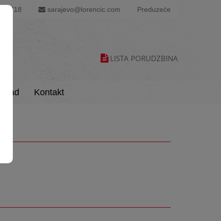
60 718
sarajevo@lorencic.com
Preduzeće
LISTA PORUDZBINA
load
Kontakt