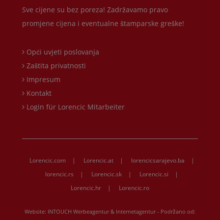
Sve cijene su bez poreza! Zadržavamo pravo
promjene cijena i eventualne štamparske greške!
Opći uvjeti poslovanja
Zaštita privatnosti
Impresum
Kontakt
Login für Lorencic Mitarbeiter
Lorencic.com
|
Lorencic.at
|
lorencicsarajevo.ba
|
lorencic.rs
|
Lorencic.sk
|
Lorencic.si
|
Lorencic.hr
|
Lorencic.ro
Website:
INTOUCH Werbeagentur & Internetagentur
- Podržano od: