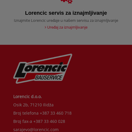
Lorencic servis za iznajmljivanje
Iznajmite Lorencic uređaje u našem servisu za iznajmljivanje
Uređaj za iznajmljivanje
Lorencic d.o.o.
Osik 2b, 71210 Ilidža
Broj telefona +387 33 460 718
Broj fax-a +387 33 460 028
sarajevo@lorencic.com