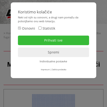
Koristimo kolačiće
Neki od njih su osnovni, a drugi nam pomažu da
poboljšamo ovu web lokaciju.
Osnovni
Statistik
>
Home
>
Oprema za gradilište
>
Armiranje - Profili za žbukanje - Izvedba
fuga
> Mrežice za žbukanje - Nosači žbuke - Widra
Individualne postavke
Mrežice za žbukanje - Nosači
žbuke - Widra
Impresum
|
Zaštita podataka