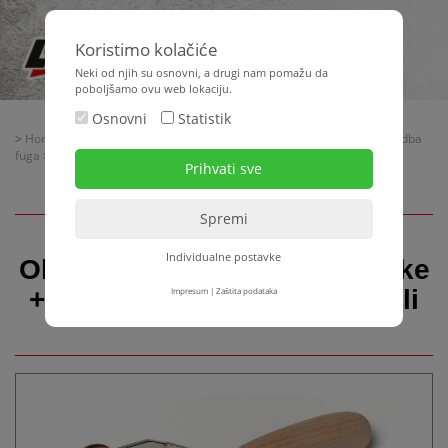
Koristimo kolačiće
Neki od njih su osnovni, a drugi nam pomažu da
poboljšamo ovu web lokaciju.
Osnovni
Statistik
>
Home
>
Oprema za gradilište
>
Armiranje - Profili za žbukanje - Izvedba
fuga
> Obrada + pričvršćivanje žbuke + letvica za žbukanje + profili
Individualne postavke
Obrada + pričvršćivanje žbuke
+ letvica za žbukanje + profili
Impresum
|
Zaštita podataka