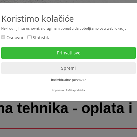
+387 33 4
Koristimo kolačiće
Neki od njih su osnovni, a drugi nam pomažu da poboljšamo ovu web lokaciju.
Osnovni
Statistik
ktualno
Polovne mašine
Najam
Servis
Down
Individualne postavke
Impresum
|
Zaštita podataka
a tehnika - oplata i