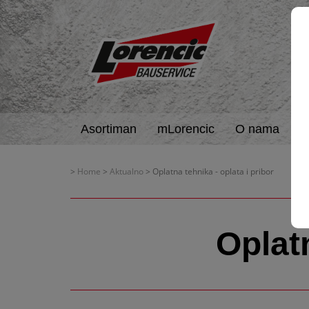
Asortiman
mLorencic
O nama
A
>
Home
>
Aktualno
> Oplatna tehnika - oplata i pribor
Oplatn