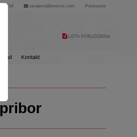
60 718
sarajevo@lorencic.com
Preduzeće
LISTA PORUDZBINA
load
Kontakt
 pribor