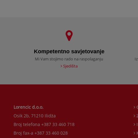
Kompetentno savjetovanje
Mi Vam stojimo rado na raspolaganju
I
Sjedišta
Lorencic d.o.o.
O
Osik 2b, 71210 Ilidža
Z
Broj telefona +387 33 460 718
Broj fax-a +387 33 460 028
K