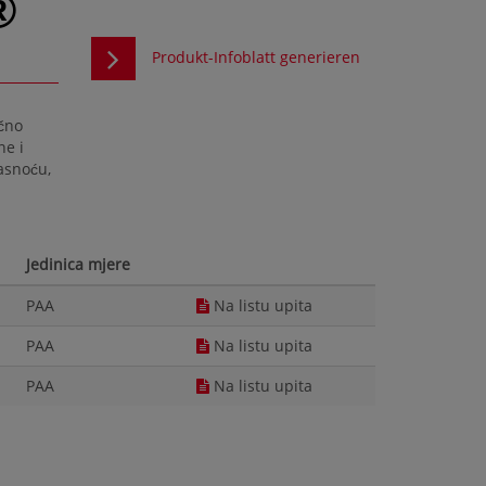
®
Produkt-Infoblatt generieren
čno
ne i
masnoću,
Jedinica mjere
PAA
Na listu upita
PAA
Na listu upita
PAA
Na listu upita