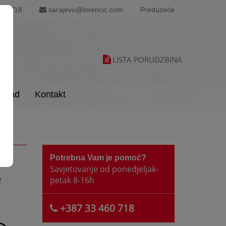
60 718
sarajevo@lorencic.com
Preduzeće
LISTA PORUDZBINA
load
Kontakt
D®
Potrebna Vam je pomoć?
Savjetovanje od ponedjeljak-
e
petak 8-16h
+387 33 460 718