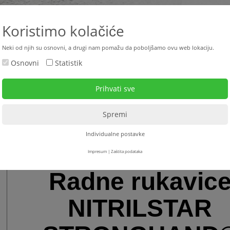
+387 33 4
Koristimo kolačiće
Neki od njih su osnovni, a drugi nam pomažu da poboljšamo ovu web lokaciju.
Osnovni
Statistik
ktualno
Polovne mašine
Najam
Servis
Down
kavice
>
Radne rukavice za montažu
> Radne rukavice NITRILSTAR STRONGHAN
Individualne postavke
Impresum
|
Zaštita podataka
Radne rukavic
NITRILSTAR