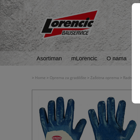
Asortiman
mLorencic
O nama
A
>
Home
>
Oprema za gradilište
>
Zaštitna oprema
>
Radne ru