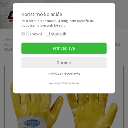
Koristimo kolačiće
Neki od njih su osnovni, a drugi nam pomažu da
poboljšamo ovu web lokaciju.
Osnovni
Statistik
>
Home
>
Oprema za gradilište
>
Zaštitna oprema
>
Radne rukavice
>
Radne rukavice za montažu
> Radne rukavice TORONTO STRONGHAND®
Nitril
Individualne postavke
Impresum
|
Zaštita podataka