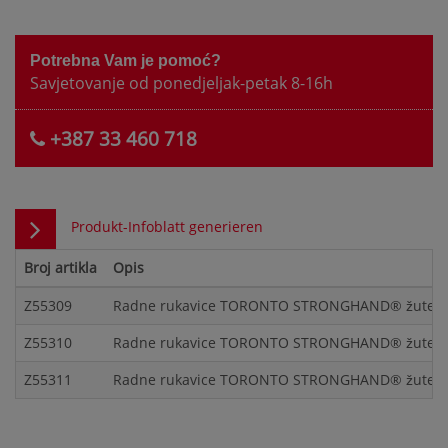
Potrebna Vam je pomoć?
Savjetovanje od ponedjeljak-petak 8-16h
+387 33 460 718
Produkt-Infoblatt generieren
Broj artikla
Opis
Z55309
Radne rukavice TORONTO STRONGHAND® žute Nitri
Z55310
Radne rukavice TORONTO STRONGHAND® žute Nitri
Z55311
Radne rukavice TORONTO STRONGHAND® žute Nitri