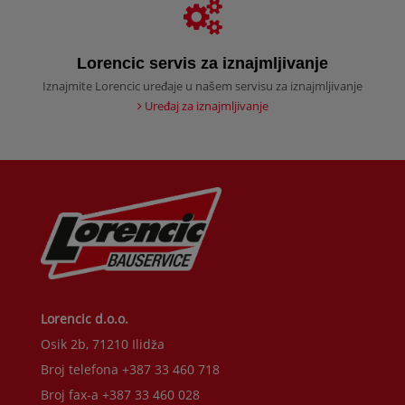
Lorencic servis za iznajmljivanje
Iznajmite Lorencic uređaje u našem servisu za iznajmljivanje
Uređaj za iznajmljivanje
Lorencic d.o.o.
Osik 2b, 71210 Ilidža
Broj telefona +387 33 460 718
Broj fax-a +387 33 460 028