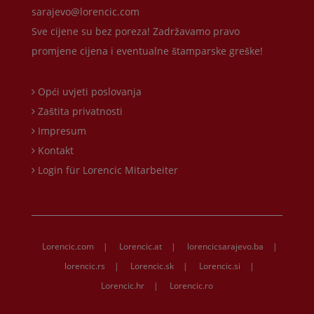
sarajevo@lorencic.com
Sve cijene su bez poreza! Zadržavamo pravo
promjene cijena i eventualne štamparske greške!
Opći uvjeti poslovanja
Zaštita privatnosti
Impresum
Kontakt
Login für Lorencic Mitarbeiter
Lorencic.com
|
Lorencic.at
|
lorencicsarajevo.ba
|
lorencic.rs
|
Lorencic.sk
|
Lorencic.si
|
Lorencic.hr
|
Lorencic.ro