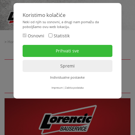
Koristimo kolačiće
Neki od njih su osnovni, a drugi nam pomažu da
poboljšamo ovu web lokaciju.
Osnovni
Statistik
>
Home
>
Aktualno
> TENAX LABOR
TENAX LABOR
Individualne postavke
Impresum
|
Zaštita podataka