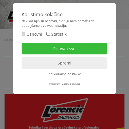
Koristimo kolačiće
Neki od njih su osnovni, a drugi nam pomažu da
poboljšamo ovu web lokaciju.
Osnovni
Statistik
>
Home
>
Aktualno
> TJEP EP-40
TJEP EP-40
Individualne postavke
Impresum
|
Zaštita podataka