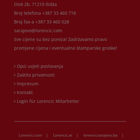
Osik 2b, 71210 Ilidža
Broj telefona +387 33 460 718
Broj fax-a +387 33 460 028
sarajevo@lorencic.com
Sve cijene su bez poreza! Zadržavamo pravo
promjene cijena i eventualne štamparske greške!
Opći uvjeti poslovanja
Zaštita privatnosti
Impresum
Kontakt
Login für Lorencic Mitarbeiter
Lorencic.com
|
Lorencic.at
|
lorencicsarajevo.ba
|