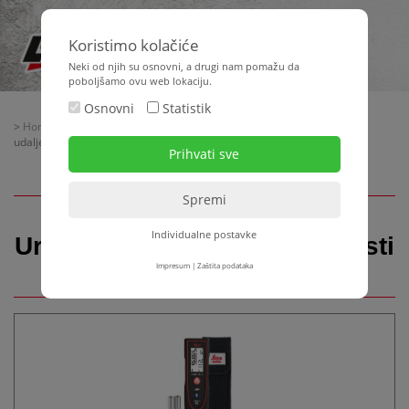
Koristimo kolačiće
Neki od njih su osnovni, a drugi nam pomažu da
poboljšamo ovu web lokaciju.
Osnovni
Statistik
>
Home
>
Strojna tehnika
>
Mjerna tehnika
> Uređaji za mjerenje
udaljenosti
Individualne postavke
Uređaji za mjerenje udaljenosti
Impresum
|
Zaštita podataka