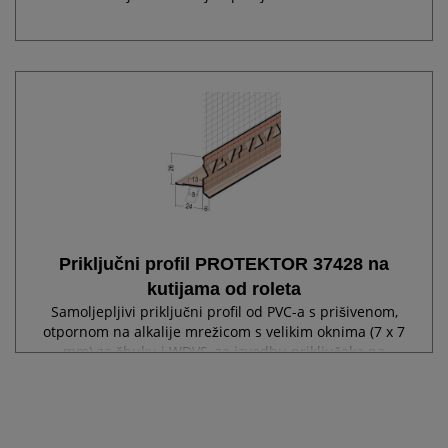
Priključni profil PROTEKTOR 37428 na
kutijama od roleta
Samoljepljivi priključni profil od PVC-a s prišivenom,
otpornom na alkalije mrežicom s velikim oknima (7 x 7
mm) za žbuku i WDVS, za izvedbu priključaka na
kutijama od roleta s okapnicom, s specijalnim krakom
za jednostavnu montažu....