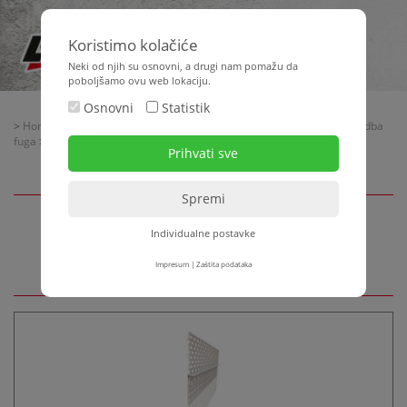
Koristimo kolačiće
Neki od njih su osnovni, a drugi nam pomažu da
poboljšamo ovu web lokaciju.
Osnovni
Statistik
>
Home
>
Oprema za gradilište
>
Armiranje - Profili za žbukanje - Izvedba
fuga
>
Kutnici + profili za WDV sisteme
> Ventilacijski profili WDVS
Individualne postavke
Ventilacijski profili WDVS
Impresum
|
Zaštita podataka