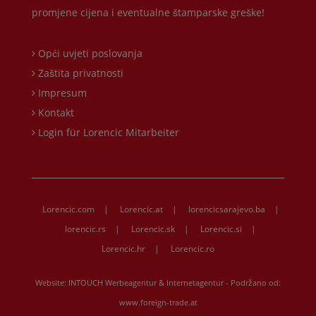
promjene cijena i eventualne štamparske greške!
Opći uvjeti poslovanja
Zaštita privatnosti
Impresum
Kontakt
Login für Lorencic Mitarbeiter
Lorencic.com
|
Lorencic.at
|
lorencicsarajevo.ba
|
lorencic.rs
|
Lorencic.sk
|
Lorencic.si
|
Lorencic.hr
|
Lorencic.ro
Website:
INTOUCH Werbeagentur & Internetagentur
- Podržano od:
www.foreign-trade.at