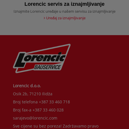
Lorencic servis za iznajmljivanje
Iznajmite Lorencic uređaje u našem servisu za iznajmljivanje
Uređaj za iznajmljivanje
Lorencic d.o.o.
Osik 2b, 71210 Ilidža
Broj telefona +387 33 460 718
Broj fax-a +387 33 460 028
sarajevo@lorencic.com
Sve cijene su bez poreza! Zadržavamo pravo