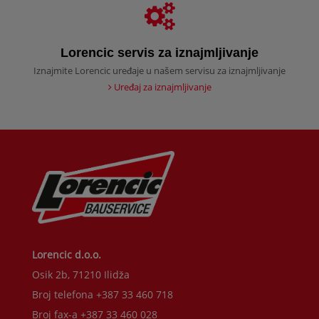
Lorencic servis za iznajmljivanje
Iznajmite Lorencic uređaje u našem servisu za iznajmljivanje
Uređaj za iznajmljivanje
Lorencic d.o.o.
Osik 2b, 71210 Ilidža
Broj telefona +387 33 460 718
Broj fax-a +387 33 460 028