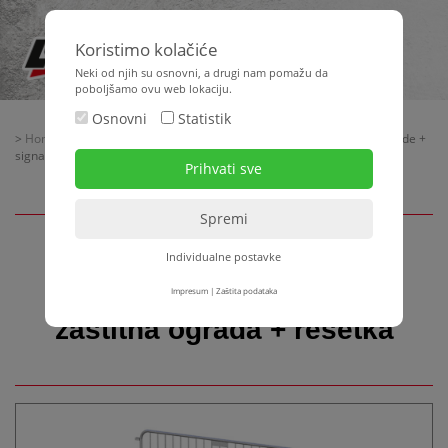
Koristimo kolačiće
Neki od njih su osnovni, a drugi nam pomažu da
poboljšamo ovu web lokaciju.
Osnovni
Statistik
>
Home
>
Oprema za gradilište
>
Građevinske ograde
> Zaštitne ograde +
signalizacijska ograda - zaštitna ograda + rešetka
Individualne postavke
Zaštitne ograde +
signalizacijska ograda -
Impresum
|
Zaštita podataka
zaštitna ograda + rešetka