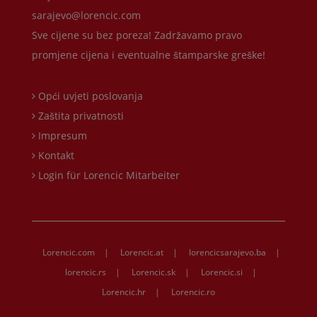
sarajevo@lorencic.com
Sve cijene su bez poreza! Zadržavamo pravo
promjene cijena i eventualne štamparske greške!
Opći uvjeti poslovanja
Zaštita privatnosti
Impresum
Kontakt
Login für Lorencic Mitarbeiter
Lorencic.com
|
Lorencic.at
|
lorencicsarajevo.ba
|
lorencic.rs
|
Lorencic.sk
|
Lorencic.si
|
Lorencic.hr
|
Lorencic.ro